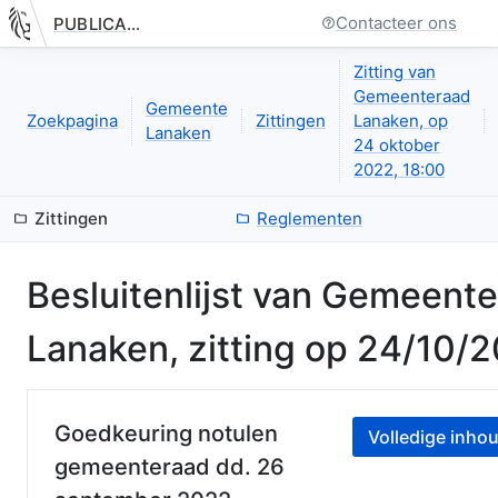
Contacteer ons
PUBLICATIE.GELINKT-NOTULEREN.VLAANDEREN.BE
Nieuwe pagina: bestuurseenheid.zittingen.zitting.besluitenlijst
Zitting van
Gemeenteraad
Gemeente
Zoekpagina
Zittingen
Lanaken, op
Lanaken
24 oktober
2022, 18:00
Zittingen
Reglementen
Besluitenlijst van
Gemeente
Lanaken
, zitting op
24/10/2
Goedkeuring notulen
Volledige inhou
gemeenteraad dd. 26