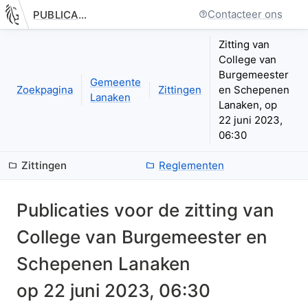
Contacteer ons
PUBLICATIE.GELINKT-NOTULEREN.VLAANDEREN.BE
Nieuwe pagina: bestuurseenheid.zittingen.zitting.index
Zitting van
College van
Burgemeester
Gemeente
Zoekpagina
Zittingen
en Schepenen
Lanaken
Lanaken, op
22 juni 2023,
06:30
Zittingen
Reglementen
Publicaties voor de zitting van
College van Burgemeester en
Schepenen Lanaken
op
22 juni 2023, 06:30