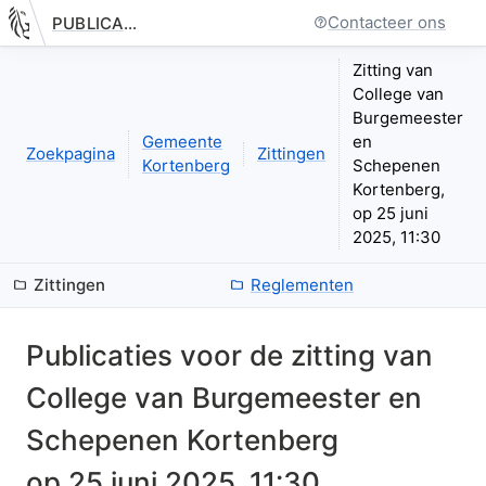
Contacteer ons
PUBLICATIE.GELINKT-NOTULEREN.VLAANDEREN.BE
Nieuwe pagina: bestuurseenheid.zittingen.zitting.index
Zitting van
College van
Burgemeester
Gemeente
en
Zoekpagina
Zittingen
Kortenberg
Schepenen
Kortenberg,
op 25 juni
2025, 11:30
Zittingen
Reglementen
Publicaties voor de zitting van
College van Burgemeester en
Schepenen Kortenberg
op
25 juni 2025, 11:30