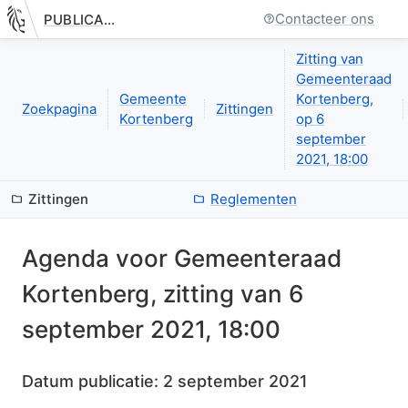
Contacteer ons
PUBLICATIE.GELINKT-NOTULEREN.VLAANDEREN.BE
Nieuwe pagina: bestuurseenheid.zittingen.zitting.agenda.index
Zitting van
Gemeenteraad
Gemeente
Kortenberg,
Zoekpagina
Zittingen
Kortenberg
op 6
september
2021, 18:00
Zittingen
Reglementen
Agenda
voor
Gemeenteraad
Kortenberg
, zitting van
6
september 2021, 18:00
Datum publicatie:
2 september 2021