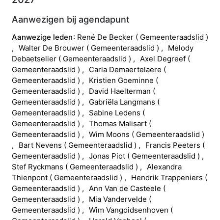
Aanwezigen bij agendapunt
Aanwezige leden
René
De Becker
(
Gemeenteraadslid
)
Walter
De Brouwer
(
Gemeenteraadslid
)
Melody
Debaetselier
(
Gemeenteraadslid
)
Axel
Degreef
(
Gemeenteraadslid
)
Carla
Demaertelaere
(
Gemeenteraadslid
)
Kristien
Goeminne
(
Gemeenteraadslid
)
David
Haelterman
(
Gemeenteraadslid
)
Gabriëla
Langmans
(
Gemeenteraadslid
)
Sabine
Ledens
(
Gemeenteraadslid
)
Thomas
Malisart
(
Gemeenteraadslid
)
Wim
Moons
(
Gemeenteraadslid
)
Bart
Nevens
(
Gemeenteraadslid
)
Francis
Peeters
(
Gemeenteraadslid
)
Jonas
Piot
(
Gemeenteraadslid
)
Stef
Ryckmans
(
Gemeenteraadslid
)
Alexandra
Thienpont
(
Gemeenteraadslid
)
Hendrik
Trappeniers
(
Gemeenteraadslid
)
Ann
Van de Casteele
(
Gemeenteraadslid
)
Mia
Vandervelde
(
Gemeenteraadslid
)
Wim
Vangoidsenhoven
(