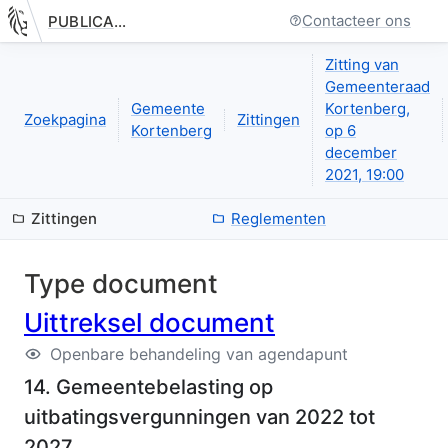
Contacteer ons
PUBLICATIE.GELINKT-NOTULEREN.VLAANDEREN.BE
Nieuwe pagina: bestuurseenheid.zittingen.zitting.uittreksels.de
Zitting van
Gemeenteraad
Gemeente
Kortenberg,
Zoekpagina
Zittingen
Kortenberg
op 6
december
2021, 19:00
Zittingen
Reglementen
Type document
Uittreksel document
Openbare behandeling van agendapunt
14. Gemeentebelasting op
uitbatingsvergunningen van 2022 tot
2027