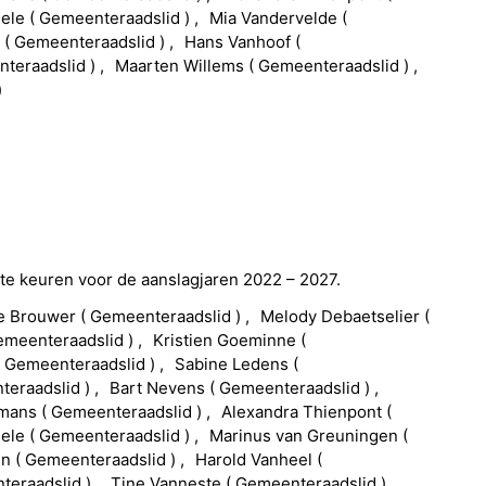
eele
(
Gemeenteraadslid
)
Mia
Vandervelde
(
l
(
Gemeenteraadslid
)
Hans
Vanhoof
(
teraadslid
)
Maarten
Willems
(
Gemeenteraadslid
)
)
te keuren voor de aanslagjaren 2022 – 2027.
e Brouwer
(
Gemeenteraadslid
)
Melody
Debaetselier
(
emeenteraadslid
)
Kristien
Goeminne
(
(
Gemeenteraadslid
)
Sabine
Ledens
(
teraadslid
)
Bart
Nevens
(
Gemeenteraadslid
)
kmans
(
Gemeenteraadslid
)
Alexandra
Thienpont
(
eele
(
Gemeenteraadslid
)
Marinus
van Greuningen
(
en
(
Gemeenteraadslid
)
Harold
Vanheel
(
teraadslid
)
Tine
Vanneste
(
Gemeenteraadslid
)