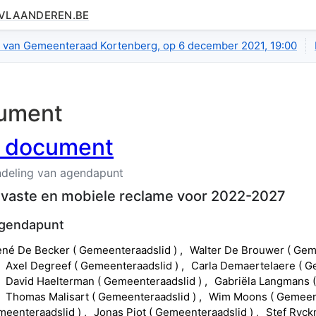
.VLAANDEREN.BE
tail.raw
ng van Gemeenteraad Kortenberg, op 6 december 2021, 19:00
ument
l document
deling van agendapunt
p vaste en mobiele reclame voor 2022-2027
agendapunt
ené
De Becker
(
Gemeenteraadslid
)
Walter
De Brouwer
(
Gem
Axel
Degreef
(
Gemeenteraadslid
)
Carla
Demaertelaere
(
G
David
Haelterman
(
Gemeenteraadslid
)
Gabriëla
Langmans
Thomas
Malisart
(
Gemeenteraadslid
)
Wim
Moons
(
Gemeen
meenteraadslid
)
Jonas
Piot
(
Gemeenteraadslid
)
Stef
Ryc