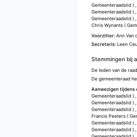
Gemeenteraadslid
)
Gemeenteraadslid
)
Gemeenteraadslid
)
Chris
Wynants
(
Geme
Voorzitter:
Ann
Van 
Secretaris:
Leen
Ce
Stemmingen bij 
De leden van de ra
De gemeenteraad heef
Aanwezigen tijdens
Gemeenteraadslid
)
Gemeenteraadslid
)
Gemeenteraadslid
)
Francis
Peeters
(
Ge
Gemeenteraadslid
)
Gemeenteraadslid
)
Gemeenteraadslid
)