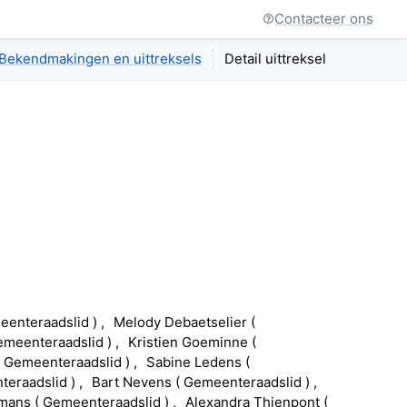
Contacteer ons
Bekendmakingen en uittreksels
Detail uittreksel
eenteraadslid
)
Melody
Debaetselier
(
emeenteraadslid
)
Kristien
Goeminne
(
(
Gemeenteraadslid
)
Sabine
Ledens
(
teraadslid
)
Bart
Nevens
(
Gemeenteraadslid
)
kmans
(
Gemeenteraadslid
)
Alexandra
Thienpont
(