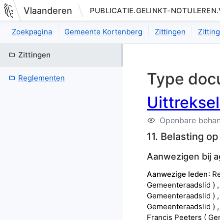
Vlaanderen
PUBLICATIE.GELINKT-NOTULEREN
Nieuwe pagina: bestuurseenheid.zittingen.zitting.uittreksels.de
Zoekpagina
Gemeente Kortenberg
Zittingen
Zitti
Zittingen
Type doc
Reglementen
Uittrekse
Openbare behan
11. Belasting o
Aanwezigen bij 
Aanwezige leden
R
Gemeenteraadslid
)
Gemeenteraadslid
)
Gemeenteraadslid
)
Francis
Peeters
(
Ge