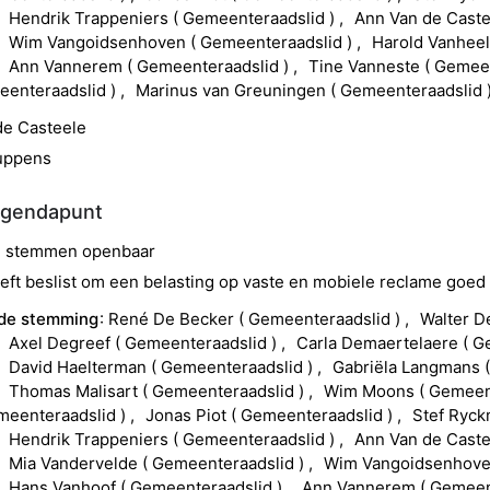
Hendrik
Trappeniers
(
Gemeenteraadslid
)
Ann
Van de Cast
Wim
Vangoidsenhoven
(
Gemeenteraadslid
)
Harold
Vanhee
Ann
Vannerem
(
Gemeenteraadslid
)
Tine
Vanneste
(
Gemeen
enteraadslid
)
Marinus
van Greuningen
(
Gemeenteraadslid
de Casteele
uppens
agendapunt
ad stemmen openbaar
t beslist om een belasting op vaste en mobiele reclame goed 
 de stemming
René
De Becker
(
Gemeenteraadslid
)
Walter
D
Axel
Degreef
(
Gemeenteraadslid
)
Carla
Demaertelaere
(
G
David
Haelterman
(
Gemeenteraadslid
)
Gabriëla
Langmans
Thomas
Malisart
(
Gemeenteraadslid
)
Wim
Moons
(
Gemeen
meenteraadslid
)
Jonas
Piot
(
Gemeenteraadslid
)
Stef
Ryc
Hendrik
Trappeniers
(
Gemeenteraadslid
)
Ann
Van de Cast
Mia
Vandervelde
(
Gemeenteraadslid
)
Wim
Vangoidsenhov
Hans
Vanhoof
(
Gemeenteraadslid
)
Ann
Vannerem
(
Gemeen