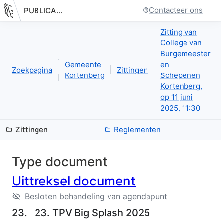
Contacteer ons
PUBLICATIE.GELINKT-NOTULEREN.VLAANDEREN.BE
Nieuwe pagina: bestuurseenheid.zittingen.zitting.uittreksels.de
Zitting van
College van
Burgemeester
Gemeente
en
Zoekpagina
Zittingen
Kortenberg
Schepenen
Kortenberg,
op 11 juni
2025, 11:30
Zittingen
Reglementen
Type document
Uittreksel document
Besloten behandeling van agendapunt
23.
23. TPV Big Splash 2025