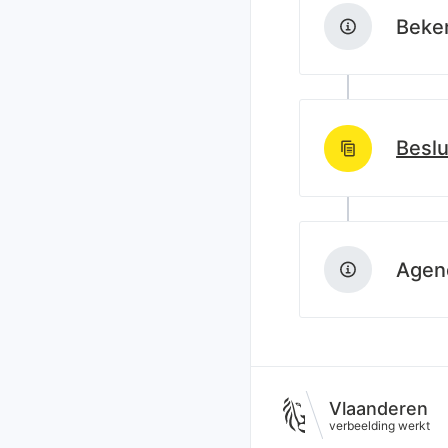
Beken
Beslu
http://data.lblod
Agend
Vlaanderen
verbeelding werkt