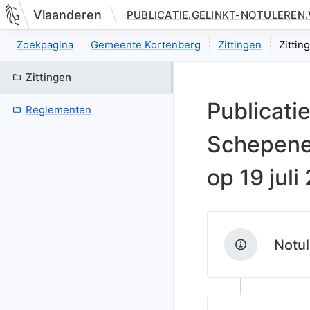
Vlaanderen
PUBLICATIE.GELINKT-NOTULEREN
Nieuwe pagina: bestuurseenheid.zittingen.zitting.index
Zoekpagina
Gemeente Kortenberg
Zittingen
Zittin
Zittingen
Publicati
Reglementen
Schepene
op
19 juli
Notul