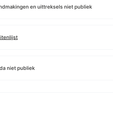
dmakingen en uittreksels niet publiek
itenlijst
.info/id/lblod/besluitenlijsten/b9867e40-26d6-11ee-9161-b5d35
a niet publiek