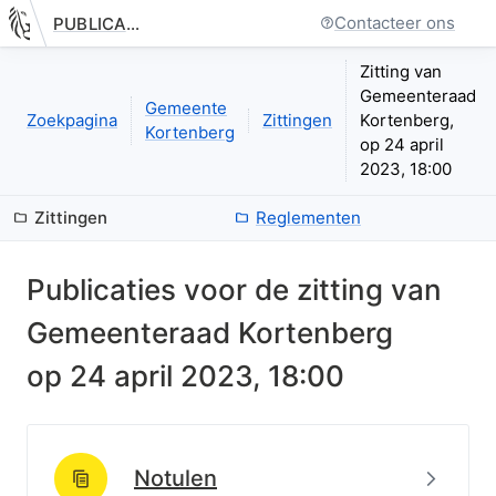
Contacteer ons
PUBLICATIE.GELINKT-NOTULEREN.VLAANDEREN.BE
Nieuwe pagina: bestuurseenheid.zittingen.zitting.index
Zitting van
Gemeenteraad
Gemeente
Zoekpagina
Zittingen
Kortenberg,
Kortenberg
op 24 april
2023, 18:00
Zittingen
Reglementen
Publicaties voor de zitting van
Gemeenteraad Kortenberg
op
24 april 2023, 18:00
Beki
Notulen
http://data.lblod.info/id/lblod/notulen/0f3f085e811