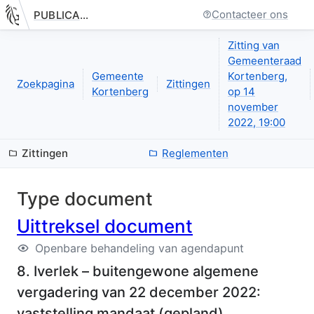
Contacteer ons
PUBLICATIE.GELINKT-NOTULEREN.VLAANDEREN.BE
Nieuwe pagina: bestuurseenheid.zittingen.zitting.uittreksels.de
Zitting van
Gemeenteraad
Gemeente
Kortenberg,
Zoekpagina
Zittingen
Kortenberg
op 14
november
2022, 19:00
Zittingen
Reglementen
Type document
Uittreksel document
Openbare behandeling van agendapunt
8. Iverlek – buitengewone algemene
vergadering van 22 december 2022:
vaststelling mandaat
(
gepland
)