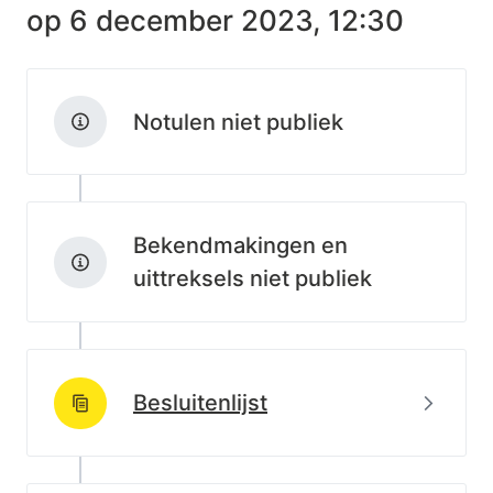
op
6 december 2023, 12:30
Notulen niet publiek
Bekendmakingen en
uittreksels niet publiek
Beki
Besluitenlijst
http://data.lblod.info/id/lblod/besluitenlijsten/49a20