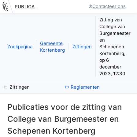
Contacteer ons
PUBLICATIE.GELINKT-NOTULEREN.VLAANDEREN.BE
Nieuwe pagina: bestuurseenheid.zittingen.zitting.index
Zitting van
College van
Burgemeester
en
Gemeente
Zoekpagina
Zittingen
Schepenen
Kortenberg
Kortenberg,
op 6
december
2023, 12:30
Zittingen
Reglementen
Publicaties voor de zitting van
College van Burgemeester en
Schepenen Kortenberg