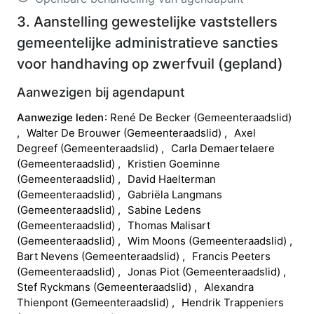
3. Aanstelling gewestelijke vaststellers
gemeentelijke administratieve sancties
voor handhaving op zwerfvuil
(
gepland
)
Aanwezigen bij agendapunt
Aanwezige leden
René
De Becker
(
Gemeenteraadslid
)
Walter
De Brouwer
(
Gemeenteraadslid
)
Axel
Degreef
(
Gemeenteraadslid
)
Carla
Demaertelaere
(
Gemeenteraadslid
)
Kristien
Goeminne
(
Gemeenteraadslid
)
David
Haelterman
(
Gemeenteraadslid
)
Gabriëla
Langmans
(
Gemeenteraadslid
)
Sabine
Ledens
(
Gemeenteraadslid
)
Thomas
Malisart
(
Gemeenteraadslid
)
Wim
Moons
(
Gemeenteraadslid
)
Bart
Nevens
(
Gemeenteraadslid
)
Francis
Peeters
(
Gemeenteraadslid
)
Jonas
Piot
(
Gemeenteraadslid
)
Stef
Ryckmans
(
Gemeenteraadslid
)
Alexandra
Thienpont
(
Gemeenteraadslid
)
Hendrik
Trappeniers