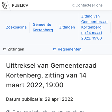
Contacteer ons
PUBLICATIE.GELINKT-NOTULEREN.VLAANDEREN.BE
Nieuwe pagina: bestuurseenheid.zittingen.zitting.uittreksels.de
Zitting van
Gemeenteraad
Gemeente
Zoekpagina
Zittingen
Kortenberg,
Kortenberg
op 14 maart
2022, 19:00
Zittingen
Reglementen
Uittreksel van
Gemeenteraad
Kortenberg
, zitting van
14
maart 2022, 19:00
Datum publicatie:
29 april 2022
Openbare behandeling van agendapunt