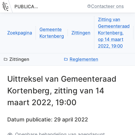
Contacteer ons
PUBLICATIE.GELINKT-NOTULEREN.VLAANDEREN.BE
Nieuwe pagina: bestuurseenheid.zittingen.zitting.uittreksels.de
Zitting van
Gemeenteraad
Gemeente
Zoekpagina
Zittingen
Kortenberg,
Kortenberg
op 14 maart
2022, 19:00
Zittingen
Reglementen
Uittreksel van
Gemeenteraad
Kortenberg
, zitting van
14
maart 2022, 19:00
Datum publicatie:
29 april 2022
Openbare behandeling van agendapunt