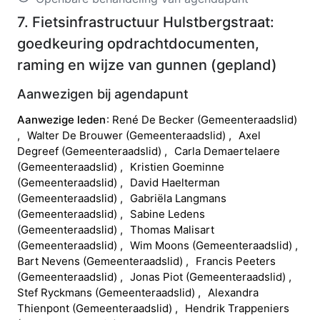
7. Fietsinfrastructuur Hulstbergstraat:
goedkeuring opdrachtdocumenten,
raming en wijze van gunnen
(
gepland
)
Aanwezigen bij agendapunt
Aanwezige leden
René
De Becker
(
Gemeenteraadslid
)
Walter
De Brouwer
(
Gemeenteraadslid
)
Axel
Degreef
(
Gemeenteraadslid
)
Carla
Demaertelaere
(
Gemeenteraadslid
)
Kristien
Goeminne
(
Gemeenteraadslid
)
David
Haelterman
(
Gemeenteraadslid
)
Gabriëla
Langmans
(
Gemeenteraadslid
)
Sabine
Ledens
(
Gemeenteraadslid
)
Thomas
Malisart
(
Gemeenteraadslid
)
Wim
Moons
(
Gemeenteraadslid
)
Bart
Nevens
(
Gemeenteraadslid
)
Francis
Peeters
(
Gemeenteraadslid
)
Jonas
Piot
(
Gemeenteraadslid
)
Stef
Ryckmans
(
Gemeenteraadslid
)
Alexandra
Thienpont
(
Gemeenteraadslid
)
Hendrik
Trappeniers