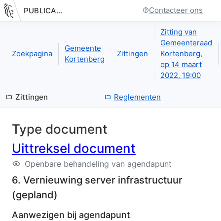
Contacteer ons
PUBLICATIE.GELINKT-NOTULEREN.VLAANDEREN.BE
Nieuwe pagina: bestuurseenheid.zittingen.zitting.uittreksels.de
Zitting van
Gemeenteraad
Gemeente
Zoekpagina
Zittingen
Kortenberg,
Kortenberg
op 14 maart
2022, 19:00
Zittingen
Reglementen
Type document
Uittreksel document
Openbare behandeling van agendapunt
6. Vernieuwing server infrastructuur
(
gepland
)
Aanwezigen bij agendapunt