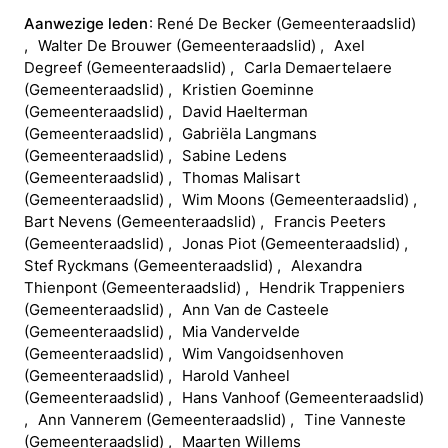
Aanwezige leden
René
De Becker
(
Gemeenteraadslid
)
Walter
De Brouwer
(
Gemeenteraadslid
)
Axel
Degreef
(
Gemeenteraadslid
)
Carla
Demaertelaere
(
Gemeenteraadslid
)
Kristien
Goeminne
(
Gemeenteraadslid
)
David
Haelterman
(
Gemeenteraadslid
)
Gabriëla
Langmans
(
Gemeenteraadslid
)
Sabine
Ledens
(
Gemeenteraadslid
)
Thomas
Malisart
(
Gemeenteraadslid
)
Wim
Moons
(
Gemeenteraadslid
)
Bart
Nevens
(
Gemeenteraadslid
)
Francis
Peeters
(
Gemeenteraadslid
)
Jonas
Piot
(
Gemeenteraadslid
)
Stef
Ryckmans
(
Gemeenteraadslid
)
Alexandra
Thienpont
(
Gemeenteraadslid
)
Hendrik
Trappeniers
(
Gemeenteraadslid
)
Ann
Van de Casteele
(
Gemeenteraadslid
)
Mia
Vandervelde
(
Gemeenteraadslid
)
Wim
Vangoidsenhoven
(
Gemeenteraadslid
)
Harold
Vanheel
(
Gemeenteraadslid
)
Hans
Vanhoof
(
Gemeenteraadslid
)
Ann
Vannerem
(
Gemeenteraadslid
)
Tine
Vanneste
(
Gemeenteraadslid
)
Maarten
Willems