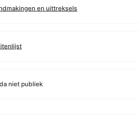
dmakingen en uittreksels
d.info/id/lblod/uittreksels/5412ed20-6428-11ee-bc52-65aa378ac
itenlijst
d.info/id/lblod/besluitenlijsten/350232b0-6428-11ee-bc52-65aa
a niet publiek