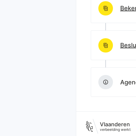
Beken
http://data.lblo
Beslu
http://data.lblo
Agend
Vlaanderen
verbeelding werkt