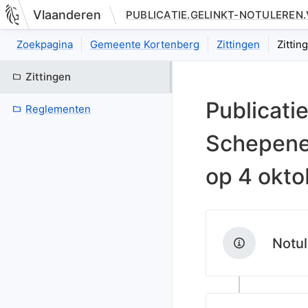
Vlaanderen
PUBLICATIE.GELINKT-NOTULEREN
Nieuwe pagina: bestuurseenheid.zittingen.zitting.index
Zoekpagina
Gemeente Kortenberg
Zittingen
Zittin
Zittingen
Publicati
Reglementen
Schepene
op
4 okto
Notul