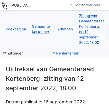
Contacteer ons
PUBLICATIE.GELINKT-NOTULEREN.VLAANDEREN.BE
Nieuwe pagina: bestuurseenheid.zittingen.zitting.uittreksels.de
Zitting van
Gemeenteraad
Gemeente
Kortenberg,
Zoekpagina
Zittingen
Kortenberg
op 12
september
2022, 18:00
Zittingen
Reglementen
Uittreksel van
Gemeenteraad
Kortenberg
, zitting van
12
september 2022, 18:00
Datum publicatie:
16 september 2022