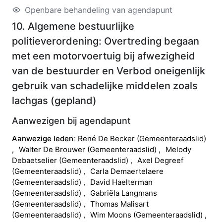
Openbare behandeling van agendapunt
10. Algemene bestuurlijke
politieverordening: Overtreding begaan
met een motorvoertuig bij afwezigheid
van de bestuurder en Verbod oneigenlijk
gebruik van schadelijke middelen zoals
lachgas
(
gepland
)
Aanwezigen bij agendapunt
Aanwezige leden
René
De Becker
(
Gemeenteraadslid
)
Walter
De Brouwer
(
Gemeenteraadslid
)
Melody
Debaetselier
(
Gemeenteraadslid
)
Axel
Degreef
(
Gemeenteraadslid
)
Carla
Demaertelaere
(
Gemeenteraadslid
)
David
Haelterman
(
Gemeenteraadslid
)
Gabriëla
Langmans
(
Gemeenteraadslid
)
Thomas
Malisart
(
Gemeenteraadslid
)
Wim
Moons
(
Gemeenteraadslid
)