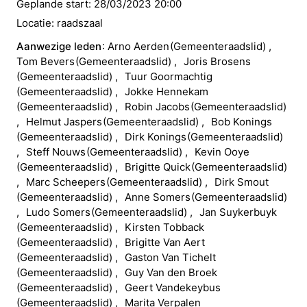
Geplande start:
28/03/2023 20:00
Locatie:
raadszaal
Aanwezige leden
Arno
Aerden
(
Gemeenteraadslid
)
Tom
Bevers
(
Gemeenteraadslid
)
Joris
Brosens
(
Gemeenteraadslid
)
Tuur
Goormachtig
(
Gemeenteraadslid
)
Jokke
Hennekam
(
Gemeenteraadslid
)
Robin
Jacobs
(
Gemeenteraadslid
)
Helmut
Jaspers
(
Gemeenteraadslid
)
Bob
Konings
(
Gemeenteraadslid
)
Dirk
Konings
(
Gemeenteraadslid
)
Steff
Nouws
(
Gemeenteraadslid
)
Kevin
Ooye
(
Gemeenteraadslid
)
Brigitte
Quick
(
Gemeenteraadslid
)
Marc
Scheepers
(
Gemeenteraadslid
)
Dirk
Smout
(
Gemeenteraadslid
)
Anne
Somers
(
Gemeenteraadslid
)
Ludo
Somers
(
Gemeenteraadslid
)
Jan
Suykerbuyk
(
Gemeenteraadslid
)
Kirsten
Tobback
(
Gemeenteraadslid
)
Brigitte
Van Aert
(
Gemeenteraadslid
)
Gaston
Van Tichelt
(
Gemeenteraadslid
)
Guy
Van den Broek
(
Gemeenteraadslid
)
Geert
Vandekeybus
(
Gemeenteraadslid
)
Marita
Verpalen