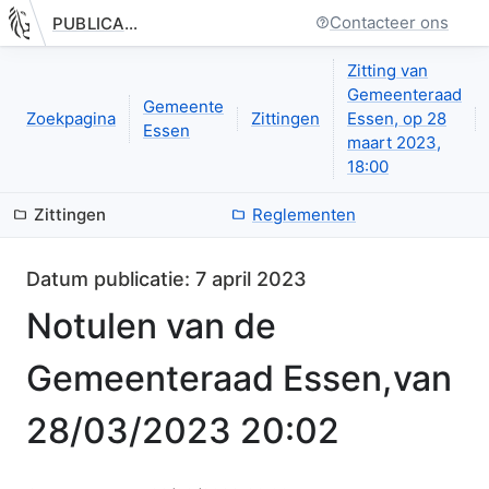
Contacteer ons
PUBLICATIE.GELINKT-NOTULEREN.VLAANDEREN.BE
Nieuwe pagina: bestuurseenheid.zittingen.zitting.notulen.index
Zitting van
Gemeenteraad
Gemeente
Zoekpagina
Zittingen
Essen, op 28
Essen
maart 2023,
18:00
Zittingen
Reglementen
Datum publicatie:
7 april 2023
Notulen van de
Gemeenteraad Essen,
van
28/03/2023 20:02