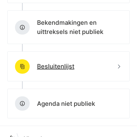
Bekendmakingen en
uittreksels niet publiek
Beki
Besluitenlijst
http://data.lblod.info/id/lblod/besluitenlijsten/8b4ac0
Agenda niet publiek