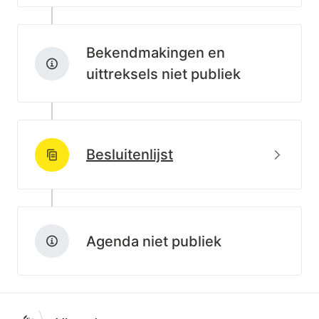
Bekendmakingen en
uittreksels niet publiek
Beki
Besluitenlijst
http://data.lblod.info/id/lblod/besluitenlijsten/8a634
Agenda niet publiek