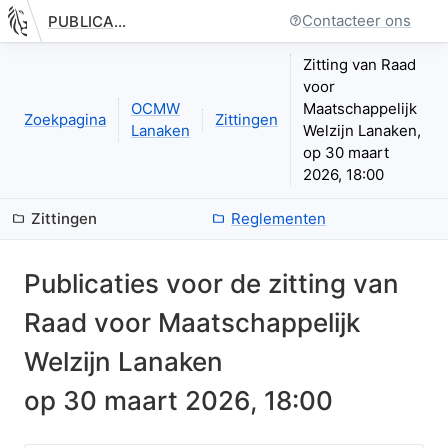
Contacteer ons
PUBLICATIE.GELINKT-NOTULEREN.VLAANDEREN.BE
Nieuwe pagina: bestuurseenheid.zittingen.zitting.index
Zitting van Raad
voor
OCMW
Maatschappelijk
Zoekpagina
Zittingen
Lanaken
Welzijn Lanaken,
op 30 maart
2026, 18:00
Zittingen
Reglementen
Publicaties voor de zitting van
Raad voor Maatschappelijk
Welzijn Lanaken
op
30 maart 2026, 18:00