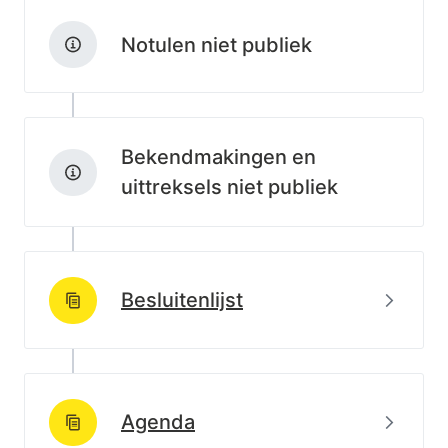
Notulen niet publiek
Bekendmakingen en
uittreksels niet publiek
Beki
Besluitenlijst
http://data.lblod.info/id/lblod/besluitenlijsten/70eabe
Beki
Agenda