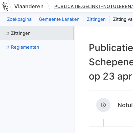
Vlaanderen
PUBLICATIE.GELINKT-NOTULEREN
Nieuwe pagina: bestuurseenheid.zittingen.zitting.index
Zoekpagina
Gemeente Lanaken
Zittingen
Zitting v
Zittingen
Publicati
Reglementen
Schepene
op
23 apr
Notul