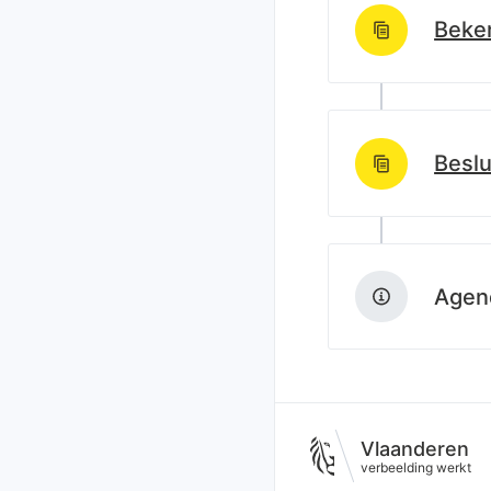
Beken
http://data.lblod
Beslu
http://data.lblod
Agend
Vlaanderen
verbeelding werkt