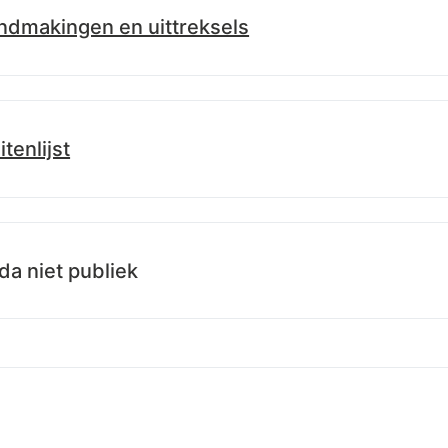
dmakingen en uittreksels
.info/id/lblod/uittreksels/8ca12670-48c3-11f1-89be-59eb57b899
itenlijst
.info/id/lblod/besluitenlijsten/8aaca970-48c3-11f1-89be-59eb5
a niet publiek