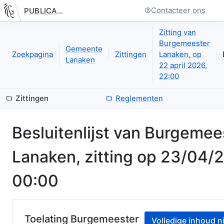
Contacteer ons
PUBLICATIE.GELINKT-NOTULEREN.VLAANDEREN.BE
Nieuwe pagina: bestuurseenheid.zittingen.zitting.besluitenlijst
Zitting van
Burgemeester
Gemeente
Zoekpagina
Zittingen
Lanaken, op
Lanaken
22 april 2026,
22:00
Zittingen
Reglementen
Besluitenlijst van
Burgemee
Lanaken
, zitting op
23/04/
00:00
Toelating Burgemeester
Volledige inhoud ni